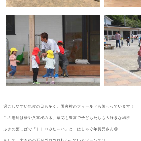
過ごしやすい気候の日も多く、園舎横のフィールドも賑わっています！
この場所は椿や八重桜の木、草花も豊富で子どもたちも大好きな場所
ふきの葉っぱで「トトロみた～い」と、はしゃぐ年長児さん😊
そして、大きめの石がゴロゴロ転がっているゾーンでは、