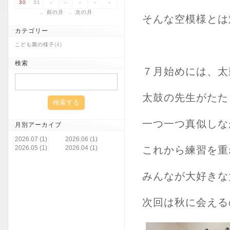
30
31
-
-
-
-
-
前の月
次の月
そんな空模様とは
カテゴリー
こども園の様子
(4)
検索
７月始めには、太
太鼓の先生がたた
一つ一つ真似しな
月別アーカイブ
2026.07 (1)
2026.06 (1)
これから練習を重
2026.05 (1)
2026.04 (1)
みんなが大好きな
次回は秋に会える